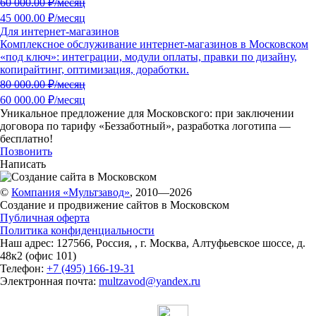
60 000.00
₽/месяц
45 000.00 ₽/месяц
Для интернет-магазинов
Комплексное обслуживание интернет-магазинов в Московском
«под ключ»: интеграции, модули оплаты, правки по дизайну,
копирайтинг, оптимизация, доработки.
80 000.00
₽/месяц
60 000.00 ₽/месяц
Уникальное предложение для Московского:
при заключении
договора по тарифу «Беззаботный»
, разработка логотипа —
бесплатно!
Позвонить
Написать
©
Компания «Мультзавод»
, 2010—2026
Создание и продвижение сайтов в Московском
Публичная оферта
Политика конфиденциальности
Наш адрес:
127566
,
Россия
,
,
г. Москва
,
Алтуфьевское шоссе, д.
48к2 (офис 101)
Телефон:
+7 (495) 166-19-31
Электронная почта:
multzavod@yandex.ru