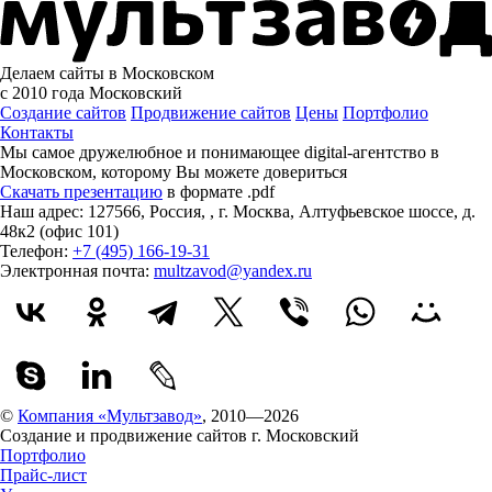
Делаем сайты в Московском
с 2010 года
Московский
Создание сайтов
Продвижение сайтов
Цены
Портфолио
Контакты
Мы самое дружелюбное и понимающее digital-агентство в
Московском, которому
Вы можете довериться
Скачать презентацию
в формате .pdf
Наш адрес:
127566
,
Россия
,
,
г. Москва
,
Алтуфьевское шоссе, д.
48к2 (офис 101)
Телефон:
+7 (495) 166-19-31
Электронная почта:
multzavod@yandex.ru
©
Компания «Мультзавод»
, 2010—2026
Создание и продвижение сайтов г. Московский
Портфолио
Прайс-лист