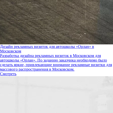
Дизайн рекламных визиток для автошколы «Орлан» в
Московском
Разработка дизайна рекламных визиток в Московском для
автошколы «Орлан». По заданию заказчика необходимо было
сделать яркие, привлекающие внимание рекламные визитки для
массового распространения в Московском.
Смотреть